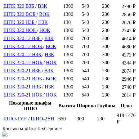
ШПК 320 ВЗБ
/
ВЗК
1300
540
230
2790 ₽
ШПК 320 ВОБ
/
ВОК
1300
540
230
2856 ₽
ШПК 320 НЗБ
/
НЗК
130
540
230
2676 ₽
ШПК 320 НОБ
/
НОК
1300
540
230
2742 ₽
ШПК 320-12 ВЗБ
/
ВЗК
1300
700
300
4614 ₽
ШПК 320-12 ВОБ
/
ВОК
1300
700
300
4680 ₽
ШПК 320-12 НЗБ
/
НЗК
1300
700
300
4272 ₽
ШПК 320-12 НОБ
/
НОК
1300
700
300
4344 ₽
ШПК 320-21 ВЗБ
/
ВЗК
1300
540
230
2874 ₽
ШПК 320-21 ВОБ
/
ВОК
1300
540
230
2946 ₽
ШПК 320-21 НЗБ
/
НЗК
1300
540
230
2748 ₽
ШПК 320-21 НОБ
/
НОК
1300
540
230
2814 ₽
Пожарные шкафы
Высота
Ширина
Глубина
Цена
ШПО
918-1476
ШПО-1УН
/
ШПО-2УН
650
300
230
₽
Контакты «ПожТехСервис»