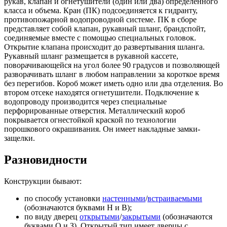
рукав, клапан и огнетушители (один или два) определенного
класса и объема. Кран (ПК) подсоединяется к гидранту,
противопожарной водопроводной системе. ПК в сборе
представляет собой клапан, рукавный шланг, брандспойт,
соединяемые вместе с помощью специальных головок.
Открытие клапана происходит до развертывания шланга.
Рукавный шланг размещается в рукавной кассете,
поворачивающейся на угол более 90 градусов и позволяющей
разворачивать шланг в любом направлении за короткое время
без перегибов. Короб может иметь одно или два отделения. Во
втором отсеке находятся огнетушители. Подключение к
водопроводу производится через специальные
перфорированные отверстия. Металлический короб
покрывается огнестойкой краской по технологии
порошкового окрашивания. Он имеет накладные замки-
защелки.
Разновидности
Конструкции бывают:
по способу установки
настенными
/
встраиваемыми
(обозначаются буквами Н и В);
по виду дверец
открытыми
/
закрытыми
(обозначаются
буквами О и З). Открытый тип имеет дверцы с